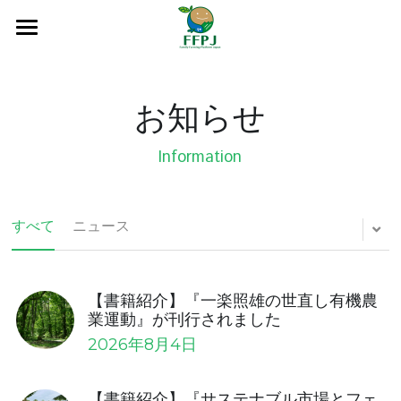
×
ブログカテゴリー
ホーム
すべてのカテゴリ
家族農業の10年
お知らせ
私たちについて
家族農業の10年とは
Information
世界行動計画と国内行動計画
教材
団体概要
すべて
小農と家族農業
ニュース
会員・オブザーバー
資料
映画
趣意書
書籍
関連リンク
広報物
【書籍紹介】『一楽照雄の世直し有機農
規約
論文
お知らせ
業運動』が刊行されました
2026年8月4日
入会する
【書籍紹介】『サステナブル市場とフェ