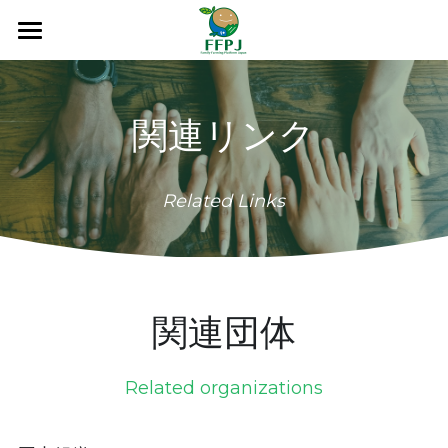
×
ブログカテゴリー
ホーム
すべてのカテゴリ
家族農業の10年
関連リンク
私たちについて
家族農業の10年とは
Related Links
世界行動計画と国内行動計画
教材
団体概要
小農と家族農業
会員・オブザーバー
資料
映画
趣意書
書籍
関連リンク
広報物
関連団体
規約
論文
お知らせ
Related organizations
入会する