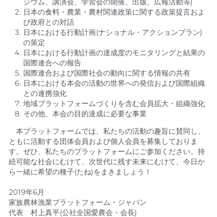
ジウム、講演会、学習会の開催、出版、広報活動等)
日本の食料・農業・農村関連政策に関する政策提言およ
び政府との対話
日本における行動計画(ナショナル・アクションプラン)
の策定
日本における行動計画の達成度のモニタリングと結果の
国際連合への報告
国際連合および国際社会の動向に関する情報の共有
日本における本会の活動の世界への発信および国際組織
との連携強化
地域プラットフォームづくりを含む会員拡大・組織強化
その他、本会の目的達成に必要な事業
　本プラットフォームでは、私たちの活動の趣旨に賛同し、
ともに活動する団体会員および個人会員を募集しておりま
す。ぜひ、私たちのプラットフォームにご参加ください。持
続可能な社会にむけて、次世代に残す未来にむけて、今日か
ら一緒に希望の種子(たね)をまきましょう！
2019年6月
家族農林漁業プラットフォーム・ジャパン
代表　村上真平(公社全国愛農会・会長)