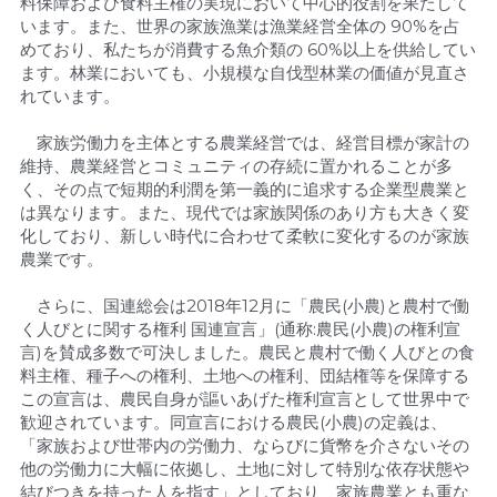
料保障および食料主権の実現において中心的役割を果たして
います。また、世界の家族漁業は漁業経営全体の 90%を占
めており、私たちが消費する魚介類の 60%以上を供給してい
ます。林業においても、小規模な自伐型林業の価値が見直さ
れています。
　家族労働力を主体とする農業経営では、経営目標が家計の
維持、農業経営とコミュニティの存続に置かれることが多
く、その点で短期的利潤を第一義的に追求する企業型農業と
は異なります。また、現代では家族関係のあり方も大きく変
化しており、新しい時代に合わせて柔軟に変化するのが家族
農業です。
　さらに、国連総会は2018年12月に「農民(小農)と農村で働
く人びとに関する権利 国連宣言」(通称:農民(小農)の権利宣
言)を賛成多数で可決しました。農民と農村で働く人びとの食
料主権、種子への権利、土地への権利、団結権等を保障する
この宣言は、農民自身が謳いあげた権利宣言として世界中で
歓迎されています。同宣言における農民(小農)の定義は、
「家族および世帯内の労働力、ならびに貨幣を介さないその
他の労働力に大幅に依拠し、土地に対して特別な依存状態や
結びつきを持った人を指す」としており、家族農業とも重な