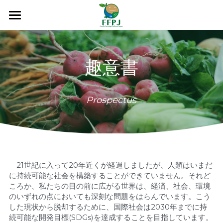
×
ブログカテゴリー
ホーム
すべてのカテゴリ
家族農業の10年
趣意書
私たちについて
家族農業の10年とは
Prospectus
世界行動計画と国内行動計画
教材
団体概要
小農と家族農業
会員・オブザーバー
資料
映画
趣意書
書籍
関連リンク
広報物
　21世紀に入って20年近くが経過しましたが、人類はいまだ
規約
論文
お知らせ
に持続可能な社会を構築することができていません。それど
ころか、私たちの目の前に広がる世界は、経済、社会、環境
のいずれの点においても深刻な問題をはらんでいます。こう
入会する
した現状から脱却するために、国際社会は2030年までに持
続可能な開発目標(SDGs)を達成することを目指しています。