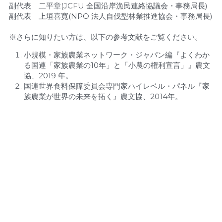
副代表　二平章(JCFU 全国沿岸漁民連絡協議会・事務局長)
副代表　上垣喜寛(NPO 法人自伐型林業推進協会・事務局長)
※さらに知りたい方は、以下の参考文献をご覧ください。
小規模・家族農業ネットワーク・ジャパン編『よくわか
る国連「家族農業の10年」と「小農の権利宣言」』農文
協、2019 年。
国連世界食料保障委員会専門家ハイレベル・パネル『家
族農業が世界の未来を拓く』農文協、2014年。