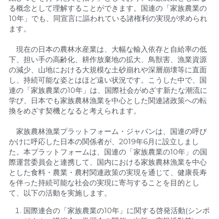
る概念として理解することができます。国連の「家族農業の
10年」でも、同宣言に謳われている諸権利の実現が求められ
ます。
　現在の日本の農林水産業は、大幅な輸入依存と自給率の低
下、担い手の高齢化、耕作放棄地の拡大、鳥獣害、漁業資源
の減少、山地における大規模な土砂崩れや深層崩壊等に直面
し、持続可能な姿とはほど遠い状況です。こうした中で、国
連の「家族農業の10年」は、国際社会がめざす新たな潮流に
学び、日本でも家族農林漁業を中心とした関連諸政策への転
換をめざす契機となると考えられます。
　家族農林漁業プラットフォーム・ジャパンは、国連の呼び
かけに呼応した日本の関係者が、2019年6月に設立しまし
た。本プラットフォームは、国連の「家族農業の10年」の国
際運営委員会と連携して、国内における家族農林漁業を中心
とした食料・農業・農村関連政策の実現を通じて、健康長寿
を伴った持続可能な社会の実現に寄与することを目的とし
て、以下の活動を実施します。
国際連合の「家族農業の10年」に関する啓発活動(シンポ