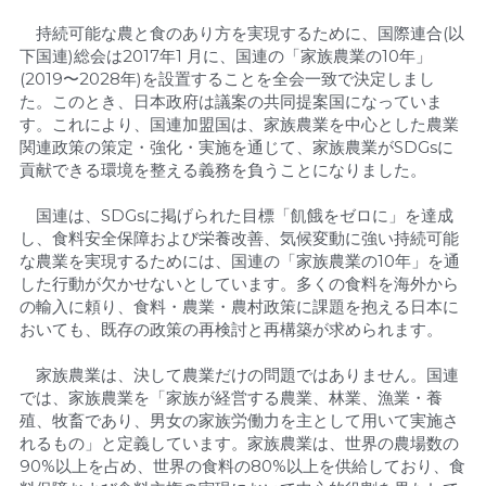
　持続可能な農と食のあり方を実現するために、国際連合(以
下国連)総会は2017年1 月に、国連の「家族農業の10年」
(2019〜2028年)を設置することを全会一致で決定しまし
た。このとき、日本政府は議案の共同提案国になっていま
す。これにより、国連加盟国は、家族農業を中心とした農業
関連政策の策定・強化・実施を通じて、家族農業がSDGsに
貢献できる環境を整える義務を負うことになりました。
　国連は、SDGsに掲げられた目標「飢餓をゼロに」を達成
し、食料安全保障および栄養改善、気候変動に強い持続可能
な農業を実現するためには、国連の「家族農業の10年」を通
した行動が欠かせないとしています。多くの食料を海外から
の輸入に頼り、食料・農業・農村政策に課題を抱える日本に
おいても、既存の政策の再検討と再構築が求められます。
　家族農業は、決して農業だけの問題ではありません。国連
では、家族農業を「家族が経営する農業、林業、漁業・養
殖、牧畜であり、男女の家族労働力を主として用いて実施さ
れるもの」と定義しています。家族農業は、世界の農場数の
90%以上を占め、世界の食料の80%以上を供給しており、食