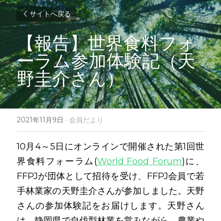
サイトへ戻る
【報告】世界食料フォ
ーラム参加体験記（天
野圭介さん）
2021年11月9日
·
会員だより
10月4～5日にオンラインで開催された第1回世
界食料フォーラム(
World Food Forum
)に、
FFPJが団体として招待を受け、FFPJ会員で若
手林業家の天野圭介さんが参加しました。天野
さんの参加体験記をお届けします。天野さん
は、静岡県で自伐型林業を営みながら、農業や