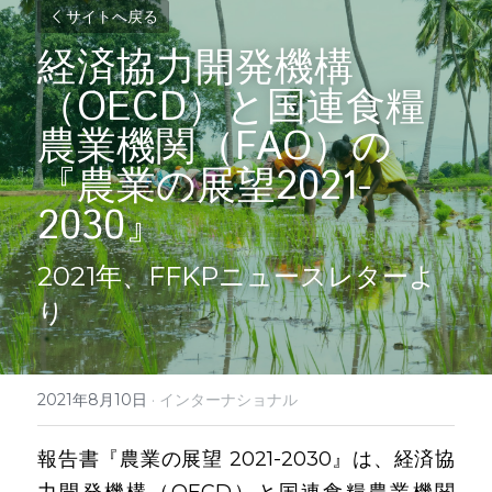
サイトへ戻る
経済協力開発機構
（OECD）と国連食糧
農業機関（FAO）の
『農業の展望2021-
2030』
2021年、FFKPニュースレターよ
り
2021年8月10日
·
インターナショナル
報告書『農業の展望 2021-2030』は、経済協