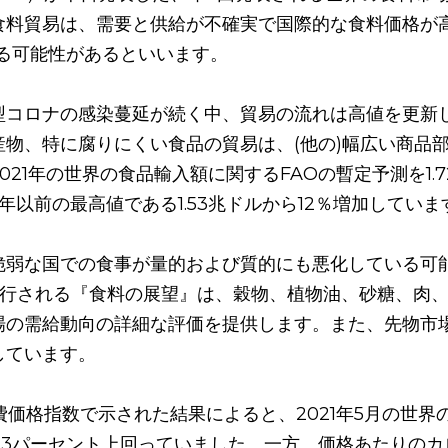
食料貿易は、需要と供給が不確実で国際的な食料価格が
る可能性があるといいます。 
型コロナの感染蔓延が続く中、貿易の流れは高値を更新
産物、特に腐りにくい食品の貿易は、(他の)幅広い商品
021年の世界の食品輸入額に関するFAOの暫定予測を1.
0年以前の最高値である1.53兆ドルから12％増加していま
脆弱な国での食事が量的および質的にも悪化している可
発行される『食料の展望』は、穀物、植物油、砂糖、肉
場の需給動向の詳細な評価を提供します。また、先物市
ています。 
費価格指数で示された結果によると、2021年5月の世界
を23パーセント上回っていました。一方、価格あたりの