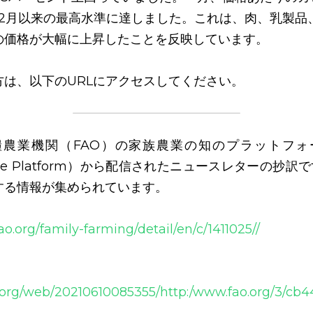
3年2月以来の最高水準に達しました。これは、肉、乳製
の価格が大幅に上昇したことを反映しています。 
方は、以下のURLにアクセスしてください。
業機関（FAO）の家族農業の知のプラットフォーム（FF
ledge Platform）から配信されたニュースレターの抄
する情報が集められています。
ao.org/family-farming/detail/en/c/1411025//
e.org/web/20210610085355/http:/www.fao.org/3/c