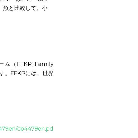
品、魚と比較して、小
KP: Family 
訳です。FFKPには、世界
b4479en/cb4479en.pd