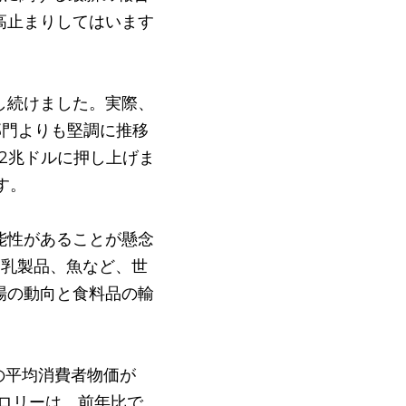
高止まりしてはいます
し続けました。実際、
部門よりも堅調に推移
72兆ドルに押し上げま
す。
能性があることが懸念
、乳製品、魚など、世
場の動向と食料品の輸
の平均消費者物価が
カロリーは、前年比で