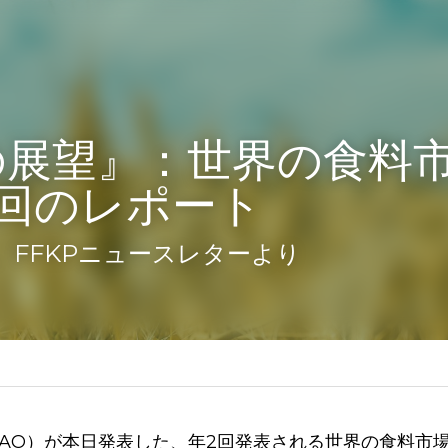
の展望』：世界の食料
回のレポート
0日、FFKPニュースレターより
ナショナル
FAO）が本日発表した、年2回発表される世界の食料市