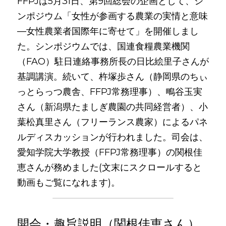
FFPJは5月31日、第9回総会の企画として、シ
ンポジウム「女性が参画する農業の実情と意味
—女性農業者国際年に寄せて」を開催しまし
た。シンポジウムでは、国連食糧農業機関
（FAO）駐日連絡事務所長の日比絵里子さんが
基調講演。続いて、杵塚歩さん（静岡県のちぃ
っとらっつ農舎、FFPJ常務理事）、鴫谷玉実
さん（新潟県たましぎ農園の共同経営者）、小
葉松真里さん（フリーランス農家）によるパネ
ルディスカッションが行われました。司会は、
愛知学院大学教授（FFPJ常務理事）の関根佳
恵さんが務めました
(文末にスクロールすると
動画もご覧になれます)。
開会・趣旨説明（関根佳恵さん）