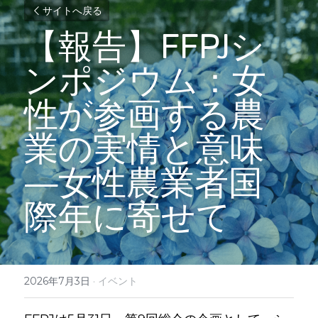
サイトへ戻る
【報告】FFPJシ
ンポジウム：
女
性が参画する農
業の実情と意味
—女性農業者国
際年に寄せて
2026年7月3日
·
イベント