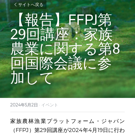
サイトへ戻る
【報告】FFPJ第
29回講座：家族
農業に関する第8
回国際会議に参
加して　
2024年5月2日
·
イベント
家族農林漁業プラットフォーム・ジャパン
（FFPJ）第29回講座が2024年4月19日に行わ