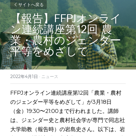
サイトへ戻る
【報告】FFPJオンライ
ン連続講座第12回 農
業・農村のジェンダー
平等をめざして
2022年4月1日
·
ニュース
FFPJオンライン連続講座第12回「農業・農村
のジェンダー平等をめざして」が3月18日
（金）19:30〜21:00まで行われました。講師
は、ジェンダー史と農村社会学が専門で同志社
大学助教（報告時）の岩島史さん。以下は、岩