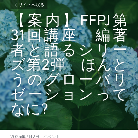
サイトへ戻る
【案内】FFPJ第
31回講座　編著
者と語るシリー
ズ第2弾　ほんと
うのグローバリ
ゼーションって
なに?
2024年7月2日
·
イベント