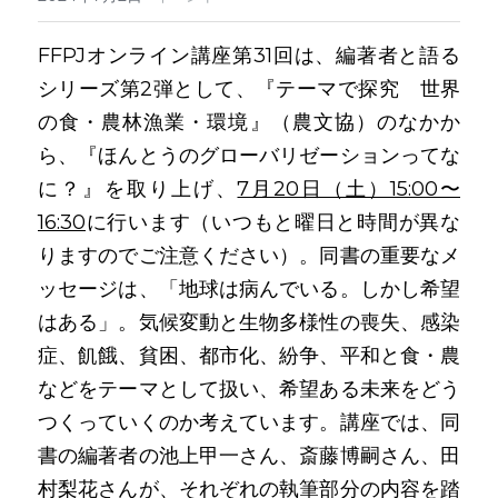
FFPJオンライン講座第31回は、編著者と語る
シリーズ第2弾として、『テーマで
探究　
世界
の食・農林漁業・環境』（農文協）のなかか
ら、『ほんとうのグローバリゼーションってな
に？』を取り上げ、
7月20日（土）15:00〜
16:30
に行います（いつもと曜日と時間が異な
りますのでご注意ください）。同書の重要なメ
ッセージは、「地球は病んでいる。しかし希望
はある」。気候変動と生物多様性の喪失、感染
症、飢餓、貧困、都市化、紛争、平和と食・農
などをテーマとして扱い、希望ある未来をどう
つくっていくのか考えています。講座では、同
書の編著者の池上甲一さん、斎藤博嗣さん、田
村梨花さんが、それぞれの執筆部分の内容を踏