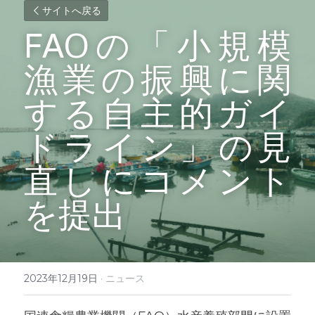
サイトへ戻る
FAOの「小規模
漁業の振興に関
する自主的ガイ
ドライン」の見
直しにコメント
を提出
2023年12月19日
·
ニュース