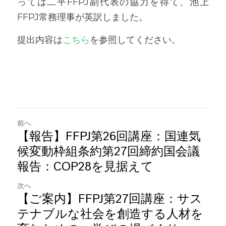
っては二平FFPJ副代表の協力を得て、池上
FFPJ常務理事が英訳しました。
提出内容は
こちら
を参照してください。
前へ
【報告】FFPJ第26回講座：国連気
候変動枠組条約第27回締約国会議
報告：COP28を見据えて
次へ
【ご案内】FFPJ第27回講座：サス
テナブルな社会を創造する人材を