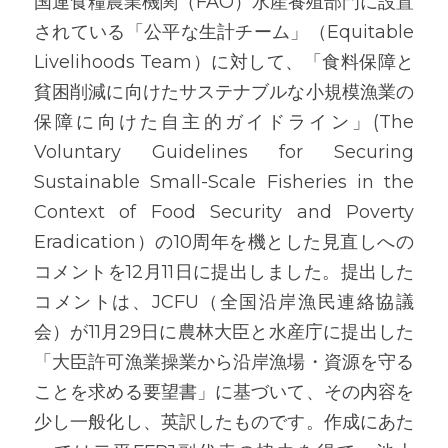
国連食糧農業機関（FAO）水産養殖部門に設置
されている「公平な生計チーム」（Equitable 
Livelihoods Team）に対して、「食料保障と
貧困削減に向けたサステナブルな小規模漁業の
保障に向けた自主的ガイドライン」(The 
Voluntary Guidelines for Securing 
Sustainable Small-Scale Fisheries in the 
Context of Food Security and Poverty 
Eradication）の10周年を機とした見直しへの
コメントを12月11日に提出しました。提出した
コメントは、JCFU（全国沿岸漁民連絡協議
会）が11月29日に農林大臣と水産庁に提出した
「大臣許可漁業操業から沿岸漁場・資源を守る
ことを求める要望書」に基づいて、その内容を
少し一般化し、英訳したものです。作成にあた