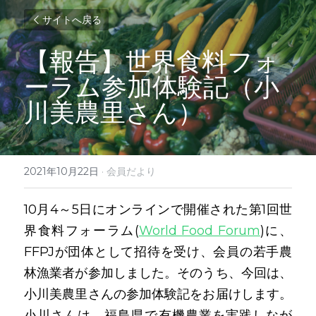
サイトへ戻る
【報告】世界食料フォ
ーラム参加体験記（小
川美農里さん）
2021年10月22日
·
会員だより
10月4～5日にオンラインで開催された第1回世
界食料フォーラム(
World Food Forum
)に、
FFPJが団体として招待を受け、会員の若手農
林漁業者が参加しました。そのうち、今回は、
小川美農里さんの参加体験記をお届けします。
小川さんは、福島県で有機農業を実践しなが