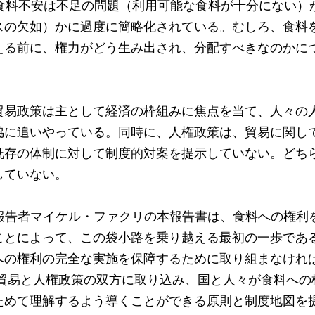
、食料不安は不足の問題（利用可能な食料が十分にない）
スの欠如）かに過度に簡略化されている。むしろ、食料
える前に、権力がどう生み出され、分配すべきなのかに
、貿易政策は主として経済の枠組みに焦点を当て、人々の
脇に追いやっている。同時に、人権政策は、貿易に関し
既存の体制に対して制度的対案を提示していない。どち
していない。
別報告者マイケル・ファクリの本報告書は、食料への権利
ことによって、この袋小路を乗り越える最初の一歩であ
への権利の完全な実施を保障するために取り組まなけれ
、貿易と人権政策の双方に取り込み、国と人々が食料への
ためて理解するよう導くことができる原則と制度地図を