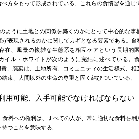
食べ方をもって形成されている。これらの食慣習を通じ
がどのように土地との関係を築くのかにとって中心的な
権が表現されるのかに関してカギとなる要素である。食
存在、風景の複雑な生態系を相互ケアという長期的
。カイル・ホワイトが次のように完結に述べている。
on〕、消費、廃棄は、土地所有、コミュニティの生活様式、
の結束、人間以外の生命の尊重と固く結びついている。
、利用可能、入手可能でなければならない
では、食料への権利は、すべての人が、常に適切な食料を
を持つことを意味する。