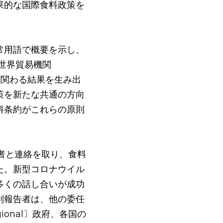
果的な国際食料政策を
常用語で概要を示し、
世界貿易機関
に関わる結果を生み出
策を新たな共通の方向
料条約がこれらの原則
係者と連絡を取り、食料
た。新型コロナウイル
多くの話し合いが成功
別報告者は、他の委任
gional〕政府、各国の