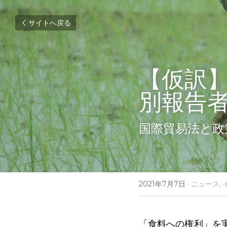
サイトへ戻る
【仮訳
別報告
国際貿易法と政
2021年7月7日
·
ニュース,
「食料への権利」を