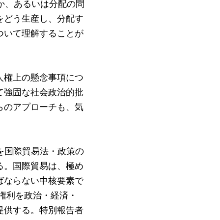
か、あるいは分配の問
をどう生産し、分配す
ついて理解することが
人権上の懸念事項につ
て強固な社会政治的批
らのアプローチも、気
を国際貿易法・政策の
る。国際貿易は、極め
ばならない中核要素で
権利を政治・経済・
提供する。特別報告者