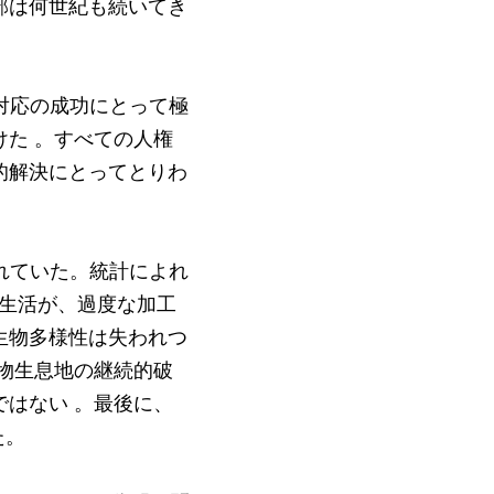
部は何世紀も続いてき
対応の成功にとって極
た 。すべての人権
的解決にとってとりわ
れていた。統計によれ
食生活が、過度な加工
生物多様性は失われつ
物生息地の継続的破
はない 。最後に、
た。