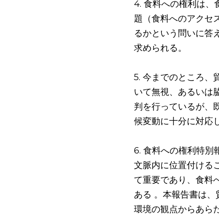
4. 食料への権利は
題（食料へのアクセ
るかという問いに答
求められる。
5. 今までのところ
いて無視、あるいは
判を行っているが、
候変動に十分に対応
6. 食料への権利特
文脈内に位置付ける
て重要であり、食料
ある 。本報告書は
環境の観点からあら