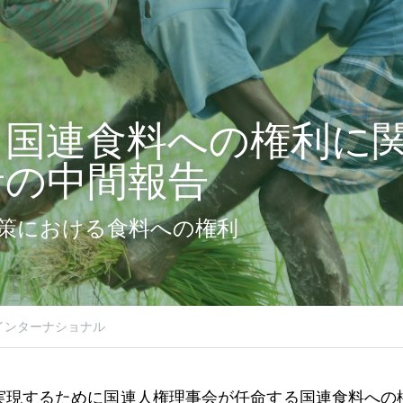
】国連食料への権利に
者の中間報告
策における食料への権利
インターナショナル
実現するために国連人権理事会が任命する国連食料への