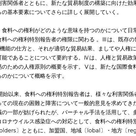
利害関係者とともに、新たな貿易制度の構築に向けた効
らの基本要素についてさらに詳しく展開していく。
は、食料への権利がどのような意味を持つのかについて日
食料への権利特別報告者の権限に関わる 。Ⅲは、既存の
の機能の仕方と、それが適切な貿易結果、ましてや人権
可能であることについて要約する。Ⅳは、人権と貿易政
易のための人権原則の概要を示す。Ⅴは、新たな国際食
るのかについて概略を示す。
の任期開始以来、食料への権利特別報告者は、様々な利害関
っての現在の困難と障害について一般的意見を求めてき
議の一部が妨げられたが、バーチャル手法を活用して、
コロナウイルス感染症への対応として、食料への権利特
holders〕とともに、加盟国、地域〔lobal〕・地方〔re