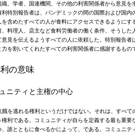
組織、学者、国連機関、その他の利害関係者から意見を求
権利特別報告者は、パンデミックの間の国際および国内
人を含めたすべての人が食料にアクセスできるようにす
者、料理人、店主など食料労働者の働く条件、そうした
て意見を伝えるようすべての人に依頼した。特別報告者
と力を割いてくれたすべての利害関係者に感謝するもの
権利の意味
ミュニティと主権の中心
、飢餓を逃れる権利というだけではない。それは、すべて
う権利である。コミュニティが自らを定義する最も重要
つ、誰とともに食べるかによって、である。コミュニテ