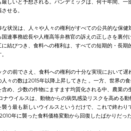
も厳しいと予想される。パンデミックは、何十年間、一
幅させる。
悲惨な状況は、人々や人々の権利がすべての公共的な保健
る国連事務総長や人権高等弁務官の訴えの正しさを裏付け
互に結びつき、食料への権利は、すべての短期的・長期
す。
ミックの前でさえ、食料への権利の十分な実現において遅
人々の数は2015年以降上昇してきた 。一方、世界の
を含め、少数の作物にますます均質化される中、農業の
コロナウイルスは、動物からの病気感染リスクを高める動
を襲う最も新しいウイルスというだけで、これで終わりで
ら2010年に襲った食料価格変動から回復したばかりだっ