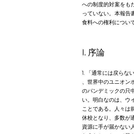
への制度的対案をも
っていない。本報告
食料への権利につい
I.
序論
1. 「通常には戻ら
、世界中のユニオンホ
のパンデミックの只
い。明白なのは、ウ
ことである。人々は
休校となり、多数が
資源に手が届かない