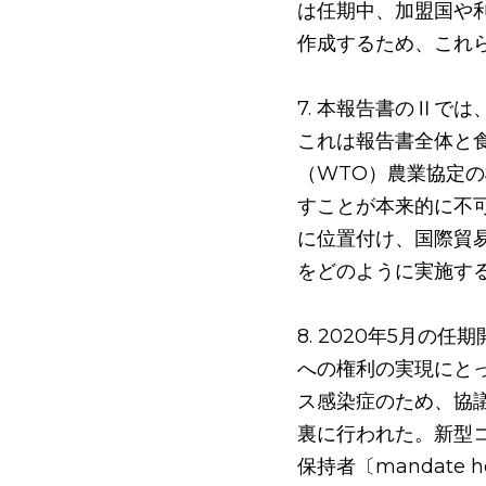
は任期中、加盟国や
作成するため、これ
7. 本報告書のⅡで
これは報告書全体と
（WTO）農業協定
すことが本来的に不
に位置付け、国際貿
をどのように実施す
8. 2020年5月
への権利の実現にと
ス感染症のため、協
裏に行われた。新型
保持者〔mandate 