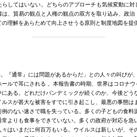
たらしてはいない。どちらのアプローチも気候変動に対
書は、貿易の観点と人権の観点の双方を取り込み、政治
ての理解をあらためて向上させうる原則と制度地図を提
ない。『通常』には問題があるからだ」との人々の叫びが、
ールで耳にされる 。本報告書の時期、世界はコロナウイル
中にある。どれだけパンデミックが続くのか、今後どう
イルスが甚大な被害をすでに引き起こし、最悪の事態は
前例のない速さで職を失っている。多くの子どもの食料
通常よりも食事をできていない。多くの政府が対応を急
人々はいまだに何百万もいる。ウイルスは新しいが、そ