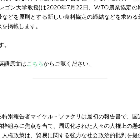
レゴン大学教授)は2020年7月22日、WTO農業協定
帯などを原則とする新しい食料協定の締結などを求める
訳を掲載します。
す。
英語原文は
こちら
からご覧ください。
る特別報告者マイケル・ファクリは最初の報告書で、国
的枠組みに焦点を当て、周辺化された人々の人権上の懸
、人権政策は、貿易に関する強力な社会政治的批判を提