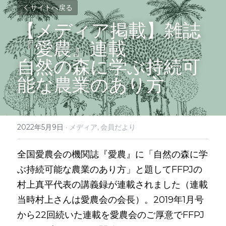
サイトへ戻る
【メディア掲載】雑誌
『愛農』連載
自然の森に学ぶ持続可
能な農業のあり方
2022年5月9日
·
メディア,
会員だより
全国愛農会の機関誌『愛農』に「自然の森に学
ぶ持続可能な農業のあり方」と題してFFPJの
村上真平代表の講義録が連載されました（連載
当時村上さんは愛農会の会長）。2019年1月号
から22回続いた連載を愛農会のご厚意でFFPJ